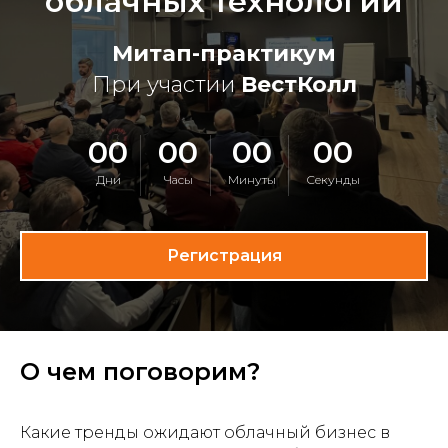
облачных технологий
Митап-практикум
При участии
ВестКолл
00
00
00
00
Дни
Часы
Минуты
Секунды
Регистрация
О чем поговорим?
Какие тренды ожидают облачный бизнес в