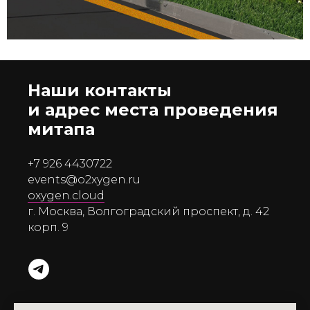
Наши контакты
и адрес места проведения
митапа
+7 926 4430722
events@o2xygen.ru
oxygen.cloud
г. Москва, Волгоградский проспект, д. 42
корп. 9